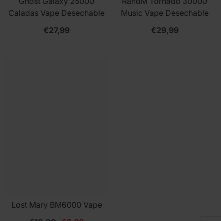
Ghost Galaxy 25000
RandM Tornado 30000
Caladas Vape Desechable
Music Vape Desechable
€27,99
€29,99
HOLD UP! ENJOY 10% OFF
YOUR NEXT ORDER
Join our VIP list today and get an
exclusive 10% discount instantly. Plus,
Lost Mary BM6000 Vape
be the first to know about new arrivals