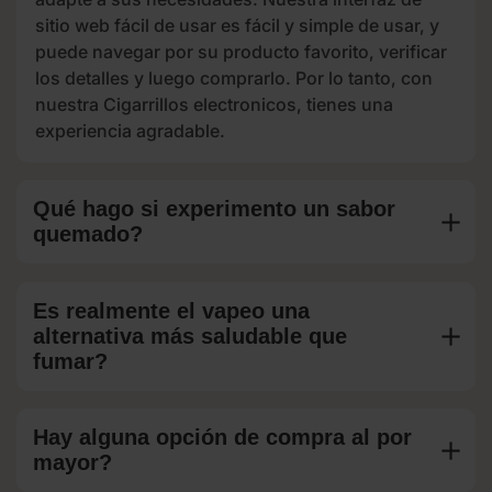
sitio web fácil de usar es fácil y simple de usar, y
LO ÚLTIMO EN VAPEO:
puede navegar por su producto favorito, verificar
CIGARRILLOS ELECTRÓNICOS
los detalles y luego comprarlo. Por lo tanto, con
DESECHABLES Y
nuestra Cigarrillos electronicos, tienes una
experiencia agradable.
RECARGABLES
Vape es también conocido como un cigarrillo
Qué hago si experimento un sabor
electrónico que vaporiza líquido sin quemarse y lo hace
quemado?
una opción más limpia y menos dañina que el
tabaquismo tradicional. Además, tenemos una amplia
Es realmente el vapeo una
gama de vaporizadores, desde elegantes opciones
alternativa más saludable que
desechables hasta sistemas recargables avanzados
fumar?
que se ajustan mejor a sus preferencias. Para los
nuevos vapeadores, tenemos opciones de estilo
bolígrafo para un vapeo simple y fácil de usar. Por otra
Hay alguna opción de compra al por
parte, para el vapeo conveniente, considere los
mayor?
vaporizadores desechables.