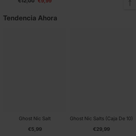
€12,00
€9,99
and special offers!
Tendencia Ahora
Entregar
No, Thanks
Ghost Nic Salt
Ghost Nic Salts (Caja De 10)
€5,99
€29,99