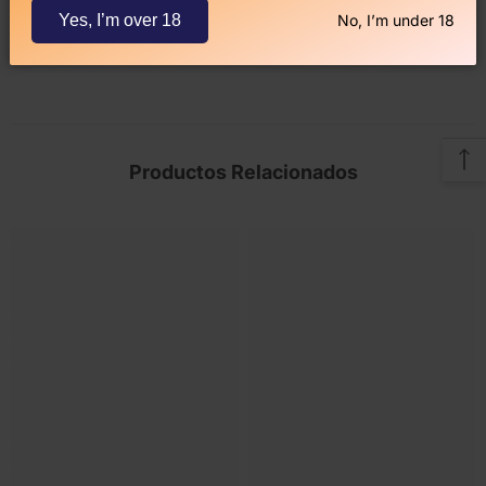
HOLD UP! ENJOY 10% OFF
Yes, I’m over 18
No, I’m under 18
Descripción
YOUR NEXT ORDER
Join our VIP list today and get an
exclusive 10% discount instantly. Plus,
be the first to know about new arrivals
and special offers!
Productos Relacionados
Entregar
No, Thanks